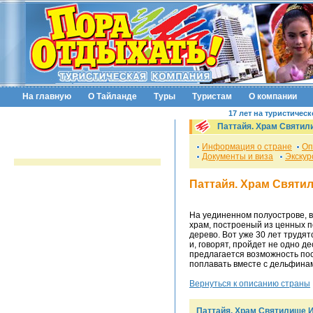
На главную
О Тайланде
Туры
Туристам
О компании
17 лет на туристичес
Паттайя. Храм Святил
Информация о стране
Оп
Документы и виза
Экскур
Паттайя. Храм Святи
На уединенном полуострове, 
храм, построеный из ценных по
дерево. Вот уже 30 лет трудя
и, говорят, пройдет не одно д
предлагается возможность по
поплавать вместе с дельфинам
Вернуться к описанию страны
Паттайя. Храм Святилище И