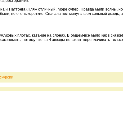
на, ресторанчик.
рона и Паттонга).Пляж отличный. Море супер. Правда были волны, но
 были, но очень короткие. Сначала пол минуты шел сильный дождь, а
мбуковых плотах, катание на слонах. В общем-все было как в сказке!
 сэкономить, потому что за 4 звезды не стоит переплачивать только
скурсии