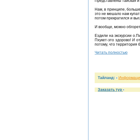
Представлены тайская и 
Нам, в принципе, больше
это не мешало нам купат
потом прекратился и выг
И вообще, можно обгореть
Ездили на экскурсии о.Пи
Пхукет-это здорово! И о
потому, что территория б
Читать полностью
Тайланд:
Информация
Заказать тур