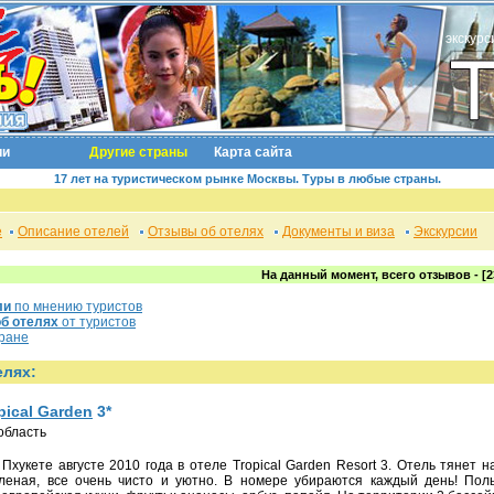
экскурс
ии
Другие страны
Карта сайта
17 лет на туристическом рынке Москвы. Туры в любые страны.
е
Описание отелей
Отзывы об отелях
Документы и виза
Экскурсии
На данный момент, всего отзывов - [2
ли
по мнению туристов
б отелях
от туристов
ране
елях:
pical Garden
3*
 область
еленая, все очень чисто и уютно. В номере убираются каждый день! Пол