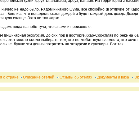
европейская кухни, фрукты: ананасы, арбуз, папайя. На территории 2 бассей
 ничего не надо было. Рядом никакого шума, все спокойно (в отличие от Ка
ься. Боялись, что попадем в сезон дождей и будет каждый день дождь. Дожди
лянуло солнце. Зато не так жарко.
 даже когда на небе тучи, что с нами и произошло.
-Пи-шикарная экскурсия, до сих пор в восторге,Кхао-Сок-сплав по реке на ба
тель этот можно смело выбирать тем, кто не любит шумные места, кто хочет
ольше. Лучше эти деньги потратить на экскурсии и сувениры. Вот так. ...
 о стране
Описание отелей
Отзывы об отелях
Документы и виза
Эк