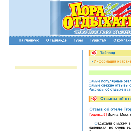
На главную
О Тайланде
Туры
Туристам
О компан
Тайланд
Информация о стран
Самые
популярные оте
Самые
свежие отзывы о
Рассказы
об отдыхе
в ст
Отзывы об от
Отзыв об отеле
Tro
[оценка 5]
Ирина
, Моск.
Отдыхали с мужем в Пхукете августе 2010 года в отеле Tropical Garden Resort 3. Отель тянет на все 4 с большим плюсом. Пляж в 100 м. Территория отеля хоть и
маленькая, но очень з