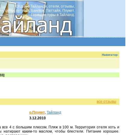
Отдых в Тайланде, отели, отзывы,
ии, цены, путевки, Бангкок, Паттайя, Пхукет.
Горящие туры в Тайланд.
Навигатор:
33]
все отзывы
о.Пхукет
,
Тайланд
3.12.2010
ы натирают каким-то маслом, чтобы блестели. Питание хорошее.