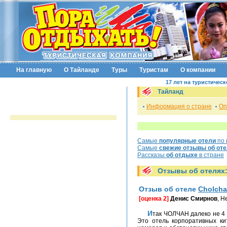
На главную
О Тайланде
Туры
Туристам
О компании
17 лет на туристичес
Тайланд
Информация о стране
Оп
Самые
популярные отели
по 
Самые
свежие отзывы об от
Рассказы
об отдыхе
в стране
Отзывы об отелях
Отзыв об отеле
Cholcha
[оценка 2]
Денис Смирнов
, 
Итак ЧОЛЧАН далеко не 4 звезды и не три (отдыхал с 29.01.11г. по 10.02.11г) , отель не для отдыха семьей и одиночек.
Это отель корпоративных ки