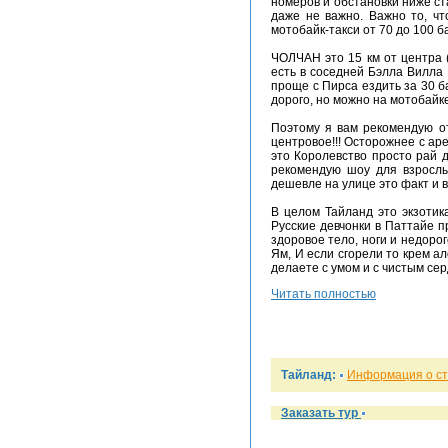
номеров и обстановки ниже ста
даже не важно. Важно то, чт
мотобайк-такси от 70 до 100 б
ЧОЛЧАН это 15 км от центра (
есть в соседней Бэлла Вилла 
проще с Пирса ездить за 30 б
дорого, но можно на мотобайке
Поэтому я вам рекомендую от
центровое!!! Осторожнее с ар
это Королевство просто рай д
рекомендую шоу для взрослых
дешевле на улице это факт и 
В целом Тайланд это экзотик
Русские девчонки в Паттайе 
здоровое тело, ноги и недоро
Ям, И если сгорели то крем ал
делаете с умом и с чистым серд
Читать полностью
Тайланд:
Информация о с
Заказать тур