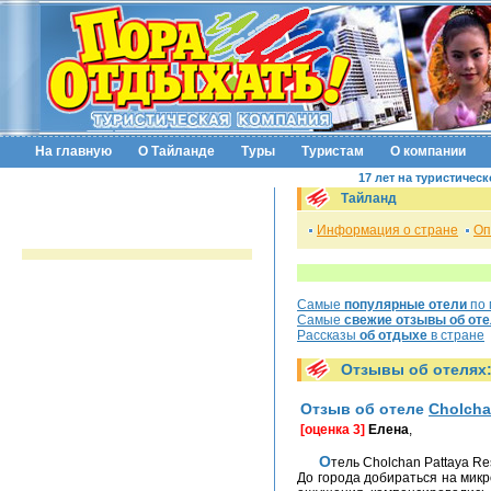
На главную
О Тайланде
Туры
Туристам
О компании
17 лет на туристичес
Тайланд
Информация о стране
Оп
Самые
популярные отели
по 
Самые
свежие отзывы об от
Рассказы
об отдыхе
в стране
Отзывы об отелях
Отзыв об отеле
Cholcha
[оценка 3]
Елена
,
Отель Cholchan Pattaya R
До города добираться на микр