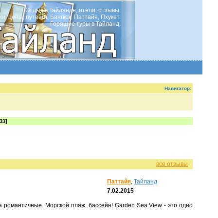
Отдых в Тайланде, отели, отзывы,
ии, цены, путевки, Бангкок, Паттайя, Пхукет.
Горящие туры в Тайланд.
Навигатор:
33]
все отзывы
Паттайя
,
Тайланд
7.02.2015