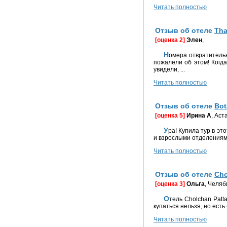
Читать полностью
Отзыв об отеле
Tha
[оценка 2]
Элен
,
Номера отвратительны. Должным образом их не чистят, хотя они и без того достаточно обшарпанные. Останавливались в отеле Thavorn Palm Beach в мае 2013-го и
пожалели об этом! Когда
увидели, ...
Читать полностью
Отзыв об отеле
Bot
[оценка 5]
Ирина А
, Аст
Ура! Купила тур в этот отель 3 раз! Botany Beach - это, безусловно, не 5 звёзд, отель чуть под уставший но! в номерах чисто, большой пляж и 2 бассейна оба с детскими
и взрослыми отделениями,
Читать полностью
Отзыв об отеле
Cho
[оценка 3]
Ольга
, Челяб
Отель Cholchan Pattaya приличный, для спокойного отдыха. С кондиционером проблем не было, поселили на 1 этаж, у нас был дворик с видом на бассейн. В заливе
купаться нельзя, но есть
Читать полностью