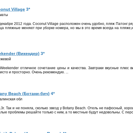
onut Village
3*
лматы
а пляжные меняют при уборке номера, но мы в это время всегда на пляже,и
kender (Викендер)
3*
режевой
исто и просторно. Очень рекомендую. ...
any Beach (Ботани-бич)
4*
халинская обл
алые проблемы решайте только с ним, а то местные будут недовольны. С персо