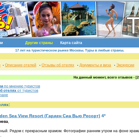
экскурс
ии
Другие страны
Карта сайта
17 лет на туристическом рынке Москвы. Туры в любые страны.
е
Описание отелей
Отзывы об отелях
Документы и виза
Экскурсии
На данный момент, всего отзывов - [2
ли
по мнению туристов
б отелях
от туристов
ране
елях:
den Sea View Resort (Гарден Сиа Вью Ресорт)
4*
иева
,
.