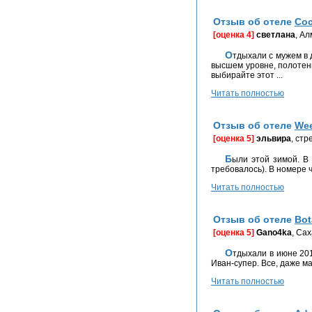
Отзыв об отеле
Coc
[оценка 4]
светлана
, А
Отдыхали с мужем в декабре 2012 года. Coconut Village расположен очень удобно, пляж Патонг рядом 200м, магазины, кафе тоже. Не сказала бы что обслуживание на
высшем уровне, полотенц
выбирайте этот ...
Читать полностью
Отзыв об отеле
Wee
[оценка 5]
эльвира
, ст
Были этой зимой. В Weekender отличное сочетание цены и качества. Завтраки вкусные плюс вид на море)) пляжи на острове разные, людей не так много (что и
требовалось). В номере ч
Читать полностью
Отзыв об отеле
Bot
[оценка 5]
Gano4ka
, Са
Отдыхали в июне 2013г. Так и не поняла, сколько звезд у Botany Beach. Отель не пафосный, хороший. НЕВЫСОКИЙ - для нас-важно, мы с сейсмозоны. Отельный гид
Иван-супер. Все, даже м
Читать полностью