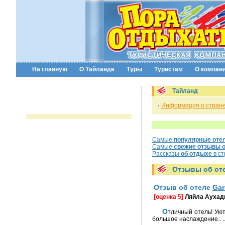
На главную
О Тайланде
Туры
Туристам
О компан
Тайланд
Информация о стран
Самые
популярные оте
Самые
свежие отзывы о
Рассказы
об отдыхе
в ст
Отзывы об от
Отзыв об отеле
Gar
[оценка 5]
Ляйла Аухад
Отличный отель! Уютный. Рядом с прекрасным храмом. Фотографии ранним утром на фоне храма романтичные. Морской пляж, бассейн! Garden Sea View - это одно
большое наслаждение.. ..