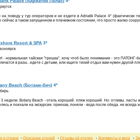
iatik Palace (Адриатик Пэлас)
4*
Иркутск
о сейчас в таком запущенном и плачевном состоянии, что просто жалко сооруж
shore Resort & SPA
3*
расноярск
личатся в разы...едете с детьми, или ищите тихий отдых вам нужен другой пл
any Beach (Ботани-бич)
4*
ибирь
лись и поехали на экскурсии. приехав, поняли - вода после обеда. не всегда х
 о стране
Описание отелей
Отзывы об отелях
Документы и виза
Эк