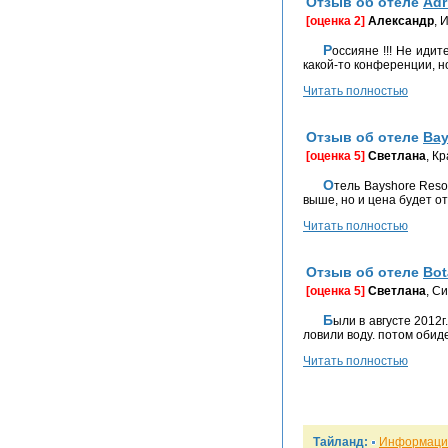
Отзыв об отеле
Adr
[оценка 2]
Александр
, 
Россияне !!! Не идите на поводу у тур операторов и не ездите в Adriatik Palace 4* (фактически тянет не более 2*)! Отель в своё время был даже 5*. Открывался для
какой-то конференции, н
Читать полностью
Отзыв об отеле
Bay
[оценка 5]
Светлана
, К
Отель Bayshore Resort - нормальная тайская "трешка", хочу чтоб было понимание - это ПАТОНГ-бич! На других более спокойных и чистых пляжах уровень может быть
выше, но и цена будет от
Читать полностью
Отзыв об отеле
Bot
[оценка 5]
Светлана
, С
Были в августе 2012г. 3 недели. Botany Beach - отель хороший. пляж хороший. Но: отливы. ласты и маска, которые прихватил с собой муж, не пригодились. первые дни
ловили воду. потом обиде
Читать полностью
Тайланд:
Информация