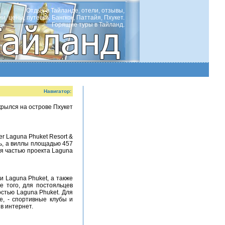
Отдых в Тайланде, отели, отзывы,
ии, цены, путевки, Бангкок, Паттайя, Пхукет.
Горящие туры в Тайланд.
Навигатор:
чь, а виллы площадью 457
ся частью проекта Laguna
е того, для постояльцев
стью Laguna Phuket. Для
е, - спортивные клубы и
в интернет.