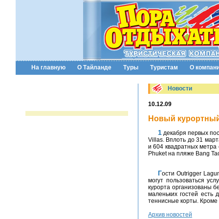
На главную
О Тайланде
Туры
Туристам
О компан
Новости
10.12.09
Новый курортный 
1 декабря первых постояльцев принял новый курортный отель на тайском острове Пхукет - Outrigger Laguna Phuket Resort &
Villas. Вплоть до 31 ма
и 604 квадратных метра 
Phuket на пляже Bang Ta
Гости Outrigger Laguna Phuket Resort & Villas имеют скидки в 30 ресторанах и барах на территории Laguna Phuket, а также
могут пользоваться усл
курорта организованы б
маленьких гостей есть 
теннисные корты. Кроме 
Архив новостей