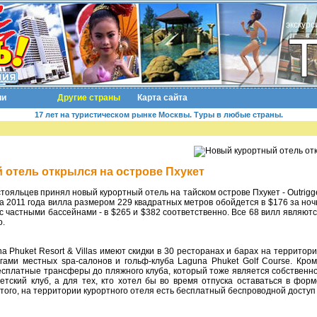
экскурс
ии
Другие страны
Карта сайта
17 лет на туристическом рынке Москвы. Туры в любые страны.
отель открылся на острове Пхукет
рта 2011 года вилла размером 229 квадратных метров обойдется в $176 за но
с частными бассейнами - в $265 и $382 соответственно. Все 68 вилл являют
o.
угами местных spa-салонов и гольф-клуба Laguna Phuket Golf Course. Кром
есплатные трансферы до пляжного клуба, который тоже является собственно
детский клуб, а для тех, кто хотел бы во время отпуска оставаться в форм
того, на территории курортного отеля есть бесплатный беспроводной доступ 