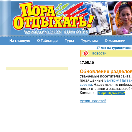
На главную
О Тайланде
Туры
Туристам
О компании
17 лет на туристичес
Новости
17.05.10
Обновление разделов
Уважаемые посетители сайта,
посвященные
Бангкоку
,
Патта
советы
. Надеемся, что инфор
новых отзывов и рассказов об
Компания
"Пора Отдыхать!"
Архив новостей