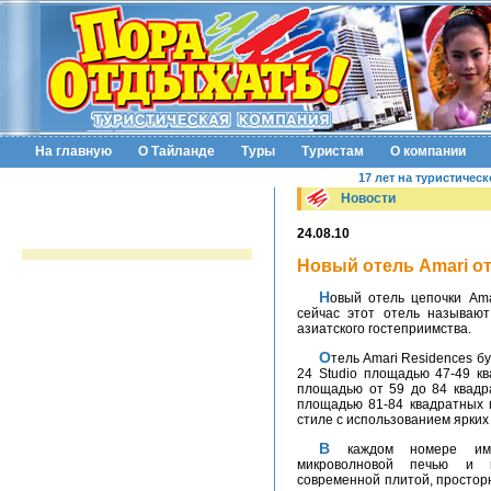
На главную
О Тайланде
Туры
Туристам
О компании
17 лет на туристичес
Новости
24.08.10
Новый отель Amari от
Новый отель цепочки Amari откроется в Бангкоке в конце октября - уже
сейчас этот отель называю
азиатского гостеприимства.
Отель Amari Residences будет располагать 128 номерами, в числе которых -
24 Studio площадью 47-49 к
площадью от 59 до 84 квадр
площадью 81-84 квадратных 
стиле с использованием ярких 
В каждом номере имеются полностью оборудованная кухня с
микроволновой печью и 
современной плитой, простор