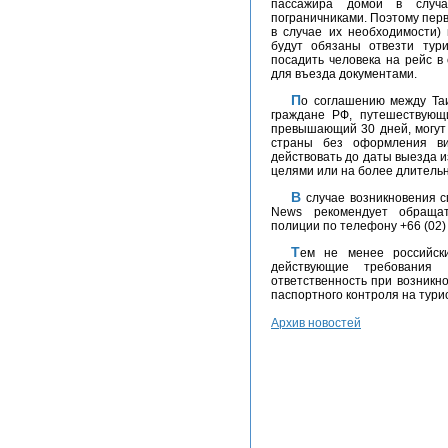
пассажира домой в случ
пограничниками. Поэтому перв
в случае их необходимости)
будут обязаны отвезти тур
посадить человека на рейс в
для въезда документами.
По соглашению между Таиландом и Россией о безвизовом пространстве,
граждане РФ, путешествующ
превышающий 30 дней, могут 
страны без оформления ви
действовать до даты выезда и
целями или на более длитель
В случае возникновения спорных вопросов на территории Таиланда Rata-
News рекомендует обраща
полиции по телефону +66 (02) 
Тем не менее российские туроператоры не спешат отменять ранее
действующие требования
ответственность при возникн
паспортного контроля на тури
Архив новостей