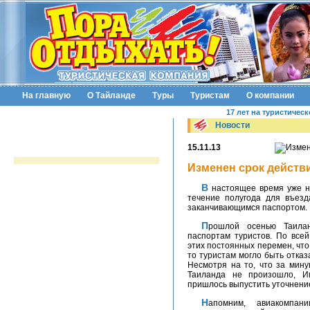
На главную
О Тайланде
Туры
Туристам
О компании
17 лет на туристичес
Новости
15.11.13
Изменен срок действи
В настоящее время уже не актуальны требования о действии паспорта в
течение полугода для въезд
заканчивающимся паспортом.
Прошлой осенью Таиланд в очередной раз поменял требования к
паспортам туристов. По всей
этих постоянных перемен, что 
то туристам могло быть отказ
Несмотря на то, что за мину
Таиланда не произошло, И
пришлось выпустить уточнение
Напомним, авиакомпании несут ответственность за возвращение