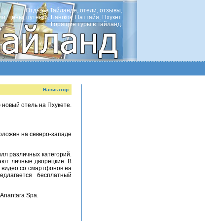
Отдых в Тайланде, отели, отзывы,
ии, цены, путевки, Бангкок, Паттайя, Пхукет.
Горящие туры в Тайланд.
Навигатор:
ают личные дворецкие. В
 видео со смартфонов на
едлагается бесплатный
 Anantara Spa.