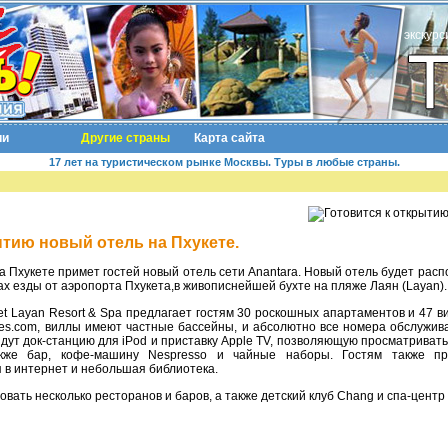
экскурс
ии
Другие страны
Карта сайта
17 лет на туристическом рынке Москвы. Туры в любые страны.
ытию новый отель на Пхукете.
тах езды от аэропорта Пхукета,в живописнейшей бухте на пляже Лаян (Layan).
xes.com, виллы имеют частные бассейны, и абсолютно все номера обслужив
дут док-станцию для iPod и приставку Apple TV, позволяющую просматривать
кже бар, кофе-машину Nespresso и чайные наборы. Гостям также пр
 в интернет и небольшая библиотека.
вовать несколько ресторанов и баров, а также детский клуб Chang и спа-центр