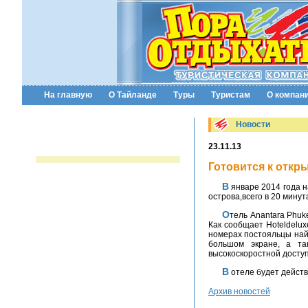
На главную
О Тайланде
Туры
Туристам
О компан
Новости
23.11.13
Готовится к откр
В январе 2014 года на Пхукете примет гостей новый отель сети Anantara. Новый отель будет расположен на северо-западе
острова,всего в 20 мину
Отель Anantara Phuket Layan Resort & Spa предлагает гостям 30 роскошных апартаментов и 47 вилл различных категорий.
Как сообщает Hoteldelu
номерах постояльцы най
большом экране, а та
высокоскоростной доступ
В отеле будет дейст
Архив новостей