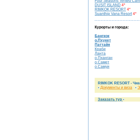
Four Seasons Tented Cam
DUSIT ISLAND
4*
RIMKOK RESORT
4*
Suanthip Vana Resort
4*
Курорты и города:
Бангкок
о.Пхукет
Паттайя
Краби
Ланта
о.Пханган
о.Самет
о.Самуи
RIMKOK RESORT - Чиан
Документы и виза
Э
Заказать тур