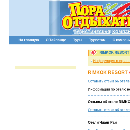
На главную
О Тайланде
Туры
Туристам
О компан
RIMKOK RESORT -
Информация о стран
RIMKOK RESORT
Оставить отзыв об отел
Информации по отелю н
Отзывы об отеле RIMK
Оставить отзыв об отел
Отели Чианг Рай