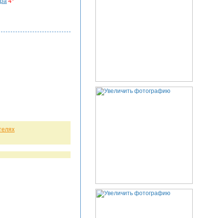
Spa
4*
телях