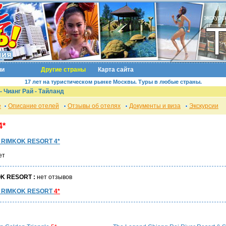
экскурс
ии
Другие страны
Карта сайта
17 лет на туристическом рынке Москвы. Туры в любые страны.
 Чианг Рай - Тайланд
е
Описание отелей
Отзывы об отелях
Документы и виза
Экскурсии
4*
е
RIMKOK RESORT 4*
ет
OK RESORT :
нет отзывов
е
RIMKOK RESORT
4*