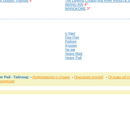
p Golden Triangle
5*
The Legend Chiang Rai River Resort & 
WIANG INN
4*
WANGKOME
3*
о.Чанг
Пхи-Пхи
Районг
Хуахин
Ча-ам
Чианг Май
Чианг Рай
г Рай - Тайланд:
Информация о стране
Описание отелей
Отзывы об о
кскурсии