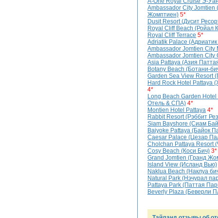
A-One Royal Cruise Э-Уа
Ambassador City Jomtien
Жомптиен)
5*
Dusit Resort (Дусит Ресор
Royal Cliff Beach (Ройал
Royal Cliff Terrace
5*
Adriatik Palace (Адриатик
Ambassador Jomtien City 
Ambassador Jomtien City
Asia Pattaya (Азия Патта
Botany Beach (Ботани-би
Garden Sea View Resort 
Hard Rock Hotel Pattaya 
4*
Long Beach Garden Hotel
Отель & СПА)
4*
Montien Hotel Pattaya
4*
Rabbit Resort (Рэббит Ре
Siam Bayshore (Сиам Ба
Baiyoke Pattaya (Байок П
Caesar Palace (Цезар Па
Cholchan Pattaya Resort 
Cosy Beach (Коси Бич)
3*
Grand Jomtien (Гранд Жо
Island View (Исланд Вью)
Naklua Beach (Наклуа би
Natural Park (Нэчурал пар
Pattaya Park (Паттая Пар
Beverly Plaza (Беверли П
Тайланд отзывы об от