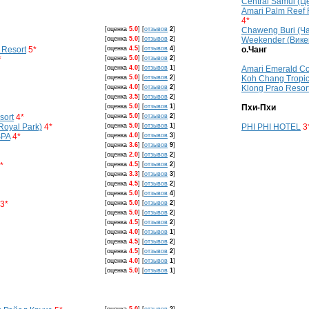
Central Samui (
Amari Palm Reef
4*
[оценка
5.0
]
[
отзывов
2
]
Chaweng Buri (Ча
[оценка
5.0
]
[
отзывов
2
]
Weekender (Вике
 Resort
5*
[оценка
4.5
]
[
отзывов
4
]
о.Чанг
*
[оценка
5.0
]
[
отзывов
2
]
[оценка
4.0
]
[
отзывов
1
]
Amari Emerald C
[оценка
5.0
]
[
отзывов
2
]
Koh Chang Tropic
[оценка
4.0
]
[
отзывов
2
]
Klong Prao Resor
[оценка
3.5
]
[
отзывов
2
]
[оценка
5.0
]
[
отзывов
1
]
Пхи-Пхи
sort
4*
[оценка
5.0
]
[
отзывов
2
]
Royal Park)
4*
[оценка
5.0
]
[
отзывов
1
]
PHI PHI HOTEL
3
SPA
4*
[оценка
4.0
]
[
отзывов
3
]
[оценка
3.6
]
[
отзывов
9
]
[оценка
2.0
]
[
отзывов
2
]
*
[оценка
4.5
]
[
отзывов
2
]
[оценка
3.3
]
[
отзывов
3
]
[оценка
4.5
]
[
отзывов
2
]
[оценка
5.0
]
[
отзывов
4
]
3*
[оценка
5.0
]
[
отзывов
2
]
[оценка
5.0
]
[
отзывов
2
]
[оценка
4.5
]
[
отзывов
2
]
[оценка
4.0
]
[
отзывов
1
]
[оценка
4.5
]
[
отзывов
2
]
[оценка
4.5
]
[
отзывов
2
]
[оценка
4.0
]
[
отзывов
1
]
[оценка
5.0
]
[
отзывов
1
]