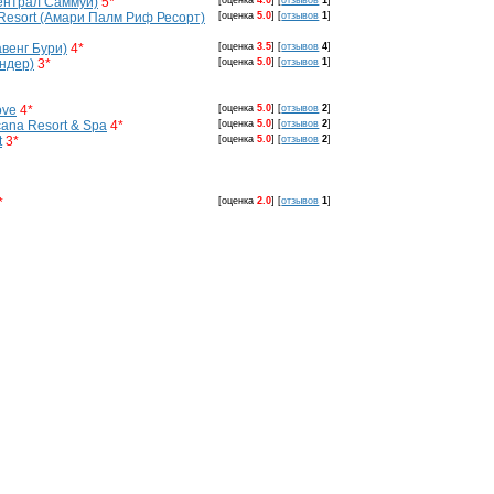
Централ Саммуи)
5*
[оценка
4.0
]
[
отзывов
1
]
 Resort (Амари Палм Риф Ресорт)
[оценка
5.0
]
[
отзывов
1
]
венг Бури)
4*
[оценка
3.5
]
[
отзывов
4
]
ндер)
3*
[оценка
5.0
]
[
отзывов
1
]
ove
4*
[оценка
5.0
]
[
отзывов
2
]
ana Resort & Spa
4*
[оценка
5.0
]
[
отзывов
2
]
t
3*
[оценка
5.0
]
[
отзывов
2
]
*
[оценка
2.0
]
[
отзывов
1
]