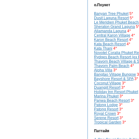
о.Пхукет
Banyan Tree Phuket
5*
Dusit Laguna Resort
5*
Le Meridien Phuket Beach
Sheraton Grand Laguna
5
Allamanda Laguna
4*
Central Karon Village
4*
Karon Beach Resort
4*
Kata Beach Resort
4*
Kata Thani
4*
Novotel Coralia Phuket Re
Rydges Beach Resort (ex 
Thavorn Beach Village & 
Thavorn Palm Beach
4*
Aloha Villa
3*
Bangtao Village Bungow
3
Bayshore Resort & SPA
3*
Coconut Village
3*
Duangjit Resort
3*
Holiday Inn Resort Phuket
Marina Phuket
3*
Panwa Beach Resort
3*
Patong Lodge
3*
Patong Resort
3*
Royal Crown
3*
Serene Resort
3*
Tropical Garden
3*
Паттайя