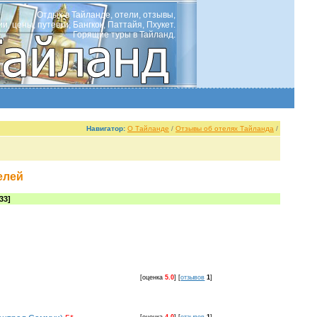
Отдых в Тайланде, отели, отзывы,
ии, цены, путевки, Бангкок, Паттайя, Пхукет.
Горящие туры в Тайланд.
Навигатор:
О Тайланде
/
Отзывы об отелях Тайланда
/
елей
33]
[оценка
5.0
]
[
отзывов
1
]