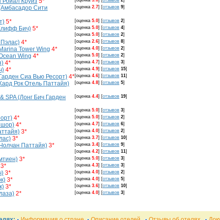
н Ройал Круиз
5*
[оценка
5.0
]
[
отзывов
2
]
 (Амбасадор Сити
[оценка
2.7
]
[
отзывов
9
]
т)
5*
[оценка
5.0
]
[
отзывов
2
]
 Клифф Бич)
5*
[оценка
5.0
]
[
отзывов
4
]
[оценка
5.0
]
[
отзывов
2
]
 Пэлас)
4*
[оценка
2.6
]
[
отзывов
8
]
Marina Tower Wing
4*
[оценка
4.0
]
[
отзывов
2
]
 Ocean Wing
4*
[оценка
5.0
]
[
отзывов
2
]
я)
4*
[оценка
4.7
]
[
отзывов
3
]
ч)
4*
[оценка
4.9
]
[
отзывов
15
]
(Гарден Сиа Вью Ресорт)
4*
[оценка
4.6
]
[
отзывов
11
]
(Хард Рок Отель Паттайя)
[оценка
4.8
]
[
отзывов
5
]
 & SPA (Лонг Бич Гарден
[оценка
4.4
]
[
отзывов
19
]
[оценка
5.0
]
[
отзывов
3
]
зорт)
4*
[оценка
5.0
]
[
отзывов
2
]
йшор)
4*
[оценка
4.7
]
[
отзывов
6
]
аттайя)
3*
[оценка
4.0
]
[
отзывов
2
]
лас)
3*
[оценка
3.7
]
[
отзывов
10
]
(Чолчан Паттайя)
3*
[оценка
3.4
]
[
отзывов
9
]
[оценка
4.2
]
[
отзывов
11
]
мтиен)
3*
[оценка
5.0
]
[
отзывов
3
]
3*
[оценка
4.3
]
[
отзывов
3
]
ч)
3*
[оценка
4.0
]
[
отзывов
2
]
к)
3*
[оценка
4.0
]
[
отзывов
5
]
к)
3*
[оценка
3.6
]
[
отзывов
10
]
лаза)
2*
[оценка
4.0
]
[
отзывов
3
]
елях:
Информация о стране
Описание отелей
Отзывы об отелях
Док