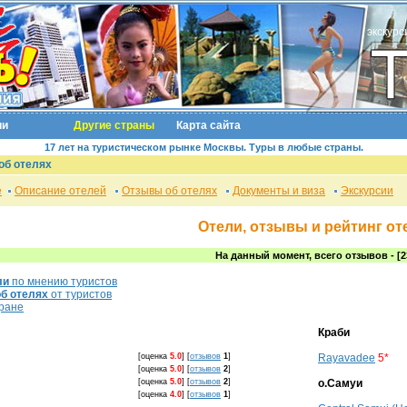
экскурс
ии
Другие страны
Карта сайта
17 лет на туристическом рынке Москвы. Туры в любые страны.
об отелях
е
Описание отелей
Отзывы об отелях
Документы и виза
Экскурсии
Отели, отзывы и рейтинг от
На данный момент, всего отзывов - [2
ли
по мнению туристов
б отелях
от туристов
ране
Краби
[оценка
5.0
]
[
отзывов
1
]
Rayavadee
5*
[оценка
5.0
]
[
отзывов
2
]
[оценка
5.0
]
[
отзывов
2
]
о.Самуи
[оценка
4.0
]
[
отзывов
1
]