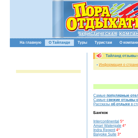
На главную
О Тайланде
Туры
Туристам
О компан
Тайланд отзывы 
Информация о стран
Самые
популярные оте
Самые
свежие отзывы о
Рассказы
об отдыхе
в ст
Бангкок
Intercontinental
5*
Amari Watergate
4*
Indra Regent
4*
Baiyoke Suite
3*