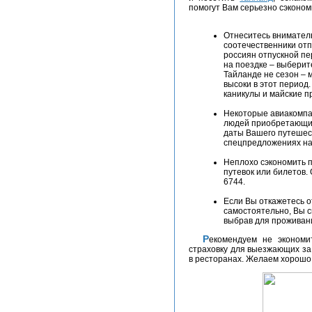
помогут Вам серьезно сэконом
Отнеситесь внимател
соотечественники от
россиян отпускной пе
на поездке – выберите
Тайланде не сезон – 
высоки в этот период
каникулы и майские п
Некоторые авиакомпа
людей приобретающих
даты Вашего путешес
спецпредложениях на
Неплохо сэкономить 
путевок или билетов.
6744.
Если Вы откажетесь о
самостоятельно, Вы с
выбрав для проживани
Рекомендуем не экономить на своем здоровье. Обязательно сделайте
страховку для выезжающих за
в ресторанах. Желаем хорошо 