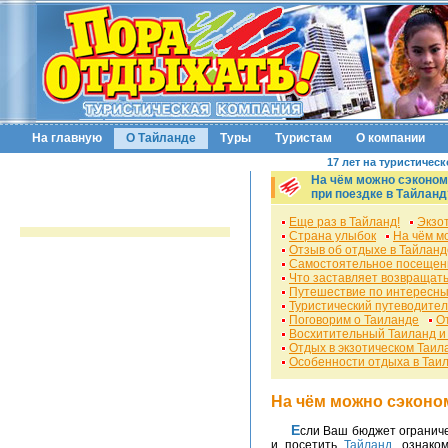
На главную
О Тайланде
Туры
Туристам
О компании
17 лет на туристичес
На чём можно сэконом
при поездке в Тайланд
Еще раз в Тайланд!
Экзо
Страна улыбок
На чём м
Отзыв об отдыхе в Тайланд
Самостоятельное посещен
Что заставляет возвращать
Путешествие по интересны
Туристический путеводител
Поговорим о Таиланде
О
Восхитительный Таиланд и
Отдых в экзотическом Таил
Особенности отдыха в Таи
На чём можно сэконо
Если Ваш бюджет ограничен, но Вы все равно хотите исполнить свою мечту
и посетить
Тайланд
, ознако