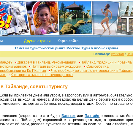
экскурс
ии
Другие страны
Карта сайта
17 лет на туристическом рынке Москвы. Туры в любые страны.
я
Навигатор:
Туристам
/
Наш
йланде?
Дикарем в Тайланд. Рекомендации
Тайланд: традиции и правила
мотрим Бангкок
Паттайя выбираем экскурсии
Сам себе гид
 пребывании на Ко Пханган
Что необходимо знать о путешествии в Тайлан
иях
Как торговаться на восточном рынке
в Тайланде, советы туристу
 Если вы прилетите днём или утром, в аэропорту или в автобусе, обязательно
ждый раз, выходя из номера. В поездках на целый день берите крем с собо
но мгновенно, испортив себе весь последующий отдых. Особенно страшно об
проживания (скорее всего это будет
Бангкок
или
Паттайя
, именно с них бо
накомство с Тайландом) спрашивайте встречающего гида, о правилах про
зывают об этом, развозя туристов по отелям, но если ваш гид отвлёкся, н