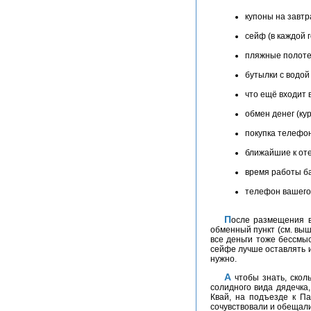
купоны на завтра
сейф (в каждой 
пляжные полотен
бутылки с водой
что ещё входит 
обмен денег (ку
покупка телефон
ближайшие к оте
время работы б
телефон вашего 
После размещения в отеле, встанет вопрос об обмене денег. Вы уже знаете, где находится ближайший супермаркет и
обменный пункт (см. выш
все деньги тоже бессмыс
сейфе лучше оставлять и
нужно.
А чтобы знать, сколько нужно, заказывая экскурсии, спрашивайте о том, предусмотрен ли шопинг. В одной группе один,
солидного вида дядечка
Квай, на подъезде к Па
сочувствовали и обещали