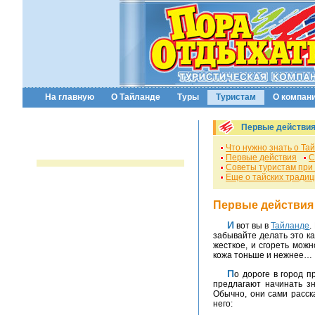
На главную
О Тайланде
Туры
Туристам
О компан
Первые действи
Что нужно знать о Та
Первые действия
С
Советы туристам при
Еще о тайских традиц
Первые действия 
И вот вы в
Тайланде
.
забывайте делать это ка
жесткое, и сгореть мож
кожа тоньше и нежнее…
По дороге в город 
предлагают начинать з
Обычно, они сами расска
него: