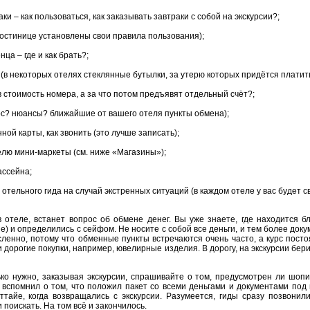
ки – как пользоваться, как заказывать завтраки с собой на экскурсии?;
гостинице установлены свои правила пользования);
ца – где и как брать?;
 (в некоторых отелях стеклянные бутылки, за утерю которых придётся платить
в стоимость номера, а за что потом предъявят отдельный счёт?;
рс? нюансы? ближайшие от вашего отеля пункты обмена);
ной карты, как звонить (это лучше записать);
лю мини-маркеты (см. ниже «Магазины»);
ассейна;
отельного гида на случай экстренных ситуаций (в каждом отеле у вас будет св
е) и определились с сейфом. Не носите с собой все деньги, и тем более док
ленно, потому что обменные пункты встречаются очень часто, а курс посто
 дорогие покупки, например, ювелирные изделия. В дорогу, на экскурсии берит
, вспомнил о том, что положил пакет со всеми деньгами и документами под 
ттайе, когда возвращались с экскурсии. Разумеется, гиды сразу позвонили
 поискать. На том всё и закончилось.