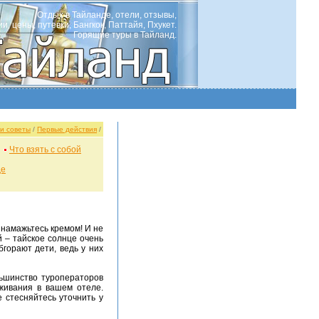
Отдых в Тайланде, отели, отзывы,
ии, цены, путевки, Бангкок, Паттайя, Пхукет.
Горящие туры в Тайланд.
и советы
/
Первые действия
/
Что взять с собой
де
 намажьтесь кремом! И не
й – тайское солнце очень
горают дети, ведь у них
льшинство туроператоров
живания в вашем отеле.
е стесняйтесь уточнить у