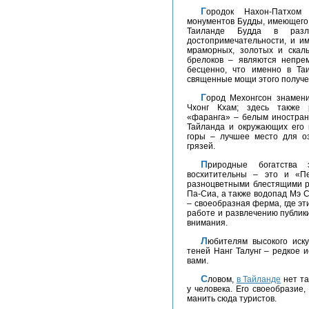
Городок Нахон-Патхом примечателен одним из самых огромных
монументов Будды, имеющего 
Таиланде Будда в разл
достопримечательности, и и
мраморных, золотых и ска
брелоков – являются непре
бесценно, что именно в Та
священные мощи этого получел
Город Мехонгсон знаменит загадочной настенной живописью храма Ват
Чхонг Кхам; здесь также 
«фаранга» – белым иностран
Тайланда и окружающих его 
горы – лучшее место для оз
грязей.
Природные богатства этой небольшой восточной страны также
восхитительны – это и «П
разноцветными блестящими р
Па-Сиа, а также водопад Мэ 
– своеобразная ферма, где э
работе и развлечению публик
внимания.
Любителям высокого искусства непременно советуем заглянуть в театр
теней Нанг Талунг – редкое 
вами.
Словом,
в Тайланде
нет та
у человека. Его своеобразие,
манить сюда туристов.