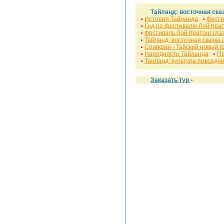
Тайланд: восточная ска
История Тайланда
Фести
Гид по фестивалю Лой Крат
Фестиваль Лой Кратонг гла
Тайланд: восточная сказка
Сонгкран - Тайский новый г
Народности Тайланда
Пр
Таиланд: культура повседн
Заказать тур