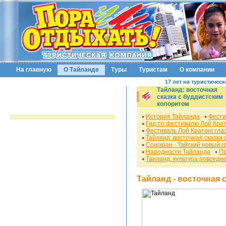
На главную
О Тайланде
Туры
Туристам
О компании
17 лет на туристичес
Тайланд: восточная
сказка с буддистским
колоритом
История Тайланда
Фести
Гид по фестивалю Лой Крат
Фестиваль Лой Кратонг гла
Тайланд: восточная сказка
Сонгкран - Тайский новый г
Народности Тайланда
Пр
Таиланд: культура повседн
Тайланд - восточная 