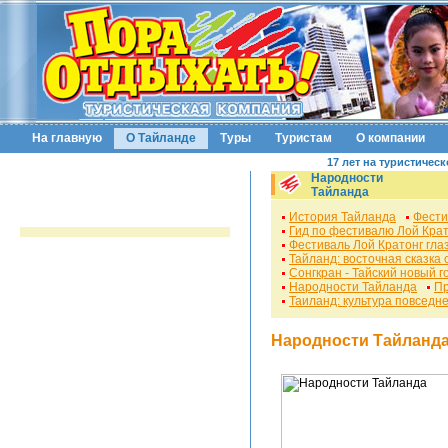
На главную
О Тайланде
Туры
Туристам
О компании
17 лет на туристичес
Народности
Тайланда
История Тайланда
Фести
Гид по фестивалю Лой Крат
Фестиваль Лой Кратонг гла
Тайланд: восточная сказка
Сонгкран - Тайский новый г
Народности Тайланда
Пр
Таиланд: культура повседн
Народности Тайланда