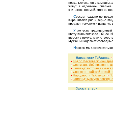
несколько спален и комнаты дл
живут в отдельной спальне
считаются нормой, хотя яо п
Совсем недавно яо поддерживали себя продажей опиума. Но сейчас они
выращивают рис и зерно ввид
продают искусную и изящную 
У яо есть традиционный национальный костюм, который отличается по
цвету вышивки: красный, син
шерсти с ярко-алыми отворот
Мужчины надевают свободные 
На этом мы заканчиваем о
Народности Тайланда:
Гид по фестивалю Лой Крат
Фестиваль Лой Кратонг гла
Тайланд: восточная сказка
Сонгкран - Тайский новый г
Народности Тайланда
Пр
Таиланд: культура повседн
Заказать тур