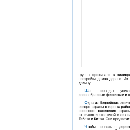
группы проживали в жилищах
постройки домов дерево. Их
долину.
Шан проводят уникальные религиозные обряды, организуют
разнообразные фестивали и п
Одна из беднейших этнических групп – народность ака. Они проживают на
севере страны в горных райо
основного населения стран
отличаются экзотикой своих н
Тибета и Китая. Они предпочи
Чтобы попасть в деревню, где проживают ака, нужно пройти через