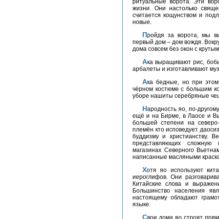
ритуальные ворота. Эти вор
жизни. Они настолько свяще
считается кощунством и под
новые.
Пройдя за ворота, мы видим скульптуры совокупляющихся пар. Самый
первый дом – дом вождя. Вокр
дома совсем без окон с круты
Ака выращивают рис, бобы, просо, перец, чеснок, кунжут, овощи. Мастерят
арбалеты и изготавливают му
Ака бедные, но при этом носят живописные наряды. Женщины ходят в
чёрном костюме с большим к
уборе нашиты серебряные чеш
Народность яо, по-другому, называют мин. Кроме Тайланда они проживают
ещё и на Бирме, в Лаосе и В
большей степени на северо-
племён кто исповедует даосиз
буддизму и христианству. В
представляющих сложную м
магазинах Северного Вьетна
написанные масляными краск
Хотя яо используют китайскую письменность, китайцы не понимают их
иероглифов. Они разговарив
Китайские слова и выражен
Большинство населения яв
настоящему обладают грамо
языке.
Свои дома яо строят прямо на земле из деревянных досок. В жилище есть