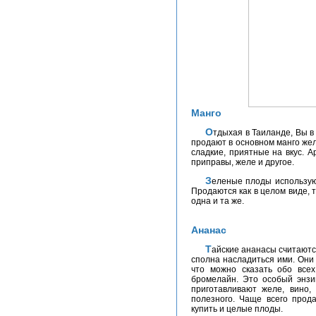
Манго
Отдыхая в Таиланде, Вы в любом случае попробуете этот фрукт. На рынках
продают в основном манго жел
сладкие, приятные на вкус. А
приправы, желе и другое.
Зеленые плоды используются в тайской кухне для приготовления салатов.
Продаются как в целом виде, т
одна и та же.
Ананас
Тайские ананасы считаются лучшими в мире, и отдых в Таиланде позволяет
сполна насладиться ими. Они 
что можно сказать обо все
бромелайн. Это особый энзи
приготавливают желе, вино, 
полезного. Чаще всего прод
купить и целые плоды.