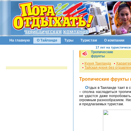
На главную
О Тайланде
Туры
Туристам
О компании
17 лет на туристичес
Тропические
фрукты
Кухня Таиланда
Характер
Тайская кухня без отравле
Тропические фрукты 
Отдых в Таиланде таит в себе массу чудесных возможностей, и одна из них
– сполна насладиться тропич
не удастся даже попробовать
огромным разнообразием. Ни
и предлагаемых туристам.