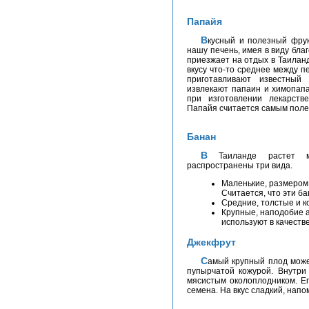
Папайя
Вкусный и полезный фрукт. Наш гид говорил нам, что папайя «выносит»
нашу печень, имея в виду бла
приезжает на отдых в Таилан
вкусу что-то среднее между 
приготавливают известный
извлекают папаин и химопап
при изготовлении лекарств
Папайя считается самым поле
Банан
В Таиланде растет много разновидностей банана. На рынке
распространены три вида.
Маленькие, размером 
Считается, что эти б
Средние, толстые и ко
Крупные, наподобие а
используют в качеств
Джекфрут
Самый крупный плод может достигать весом 32 кг. Сверху покрыт зеленой
пупырчатой кожурой. Внутри
мясистым околоплодником. Ег
семена. На вкус сладкий, нап