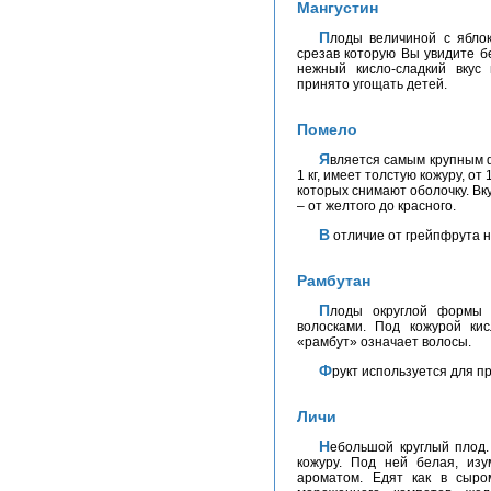
Мангустин
Плоды величиной с яблоко и цветом баклажана. Имеет толстую кожуру,
срезав которую Вы увидите 
нежный кисло-сладкий вкус
принято угощать детей.
Помело
Является самым крупным фруктом из всех цитрусовых. Может весить более
1 кг, имеет толстую кожуру, от
которых снимают оболочку. Вку
– от желтого до красного.
В отличие от грейпфрута 
Рамбутан
Плоды округлой формы красного цвета, покрыты мягкими колючками-
волосками. Под кожурой кис
«рамбут» означает волосы.
Фрукт используется для 
Личи
Небольшой круглый плод. Имеет красную, покрытую бородавками тонкую
кожуру. Под ней белая, изу
ароматом. Едят как в сыро