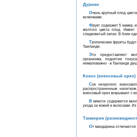
Дуриан
Очень крупный плод цвета хаки. Весом может достигать 8 кг. Сверху покрыт
колючками.
Фрукт содержит 5 камер, из каждой камеры вырезается веретенообразный,
желтого цвета плод. Имеет
сладковатый запах. В Азии од
Тропические фрукты будут сопровождать Вас на протяжении всего отдыха в
Таиланде.
Это предоставляет великолепные возможности для оздоровления
организма, поднятия тонус
немаловажно - в Таиланде деш
Кокос (кокосовый орех)
Сок незрелого кокосового ореха очень хорошо освежает и является
распространенным напитком
кокосовый орех вскрывают с ко
В мякоти содержится много масла, которое отжимают. Его используют для
ухода за кожей и волосами. Из
Танжерин (разновидност
От мандарина отличается