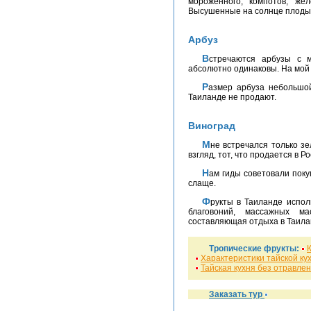
мороженного, компотов, же
Высушенные на солнце плоды 
Арбуз
Встречаются арбузы с мякотью красного и желтого цветов. По вкусу
абсолютно одинаковы. На мой 
Размер арбуза небольшой. Больших арбузов, по размеру как в России в
Таиланде не продают.
Виноград
Мне встречался только зеленый виноград. По вкусу кисло-сладкий. На мой
взгляд, тот, что продается в 
Нам гиды советовали покупать то, что не растет в России. Это и вкуснее, и
слаще.
Фрукты в Таиланде используют и в SPA- процедурах, и при изготовлении
благовоний, массажных м
составляющая отдыха в Таилан
Тропические фрукты:
Характеристики тайской ку
Тайская кухня без отравле
Заказать тур